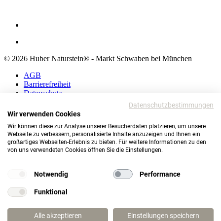
© 2026 Huber Naturstein® - Markt Schwaben bei München
AGB
Barrierefreiheit
Datenschutz
Impressum
Datenschutzbestimmungen
Wir verwenden Cookies
AGB
Wir können diese zur Analyse unserer Besucherdaten platzieren, um unsere
Barrierefreiheit
Webseite zu verbessern, personalisierte Inhalte anzuzeigen und Ihnen ein
Datenschutz
großartiges Webseiten-Erlebnis zu bieten. Für weitere Informationen zu den
Impressum
von uns verwendeten Cookies öffnen Sie die Einstellungen.
© 2026 Huber Naturstein®
Markt Schwaben bei München
Notwendig
Performance
TOP
Funktional
Wie darf ich Ihnen helfen?
Alle akzeptieren
Einstellungen speichern