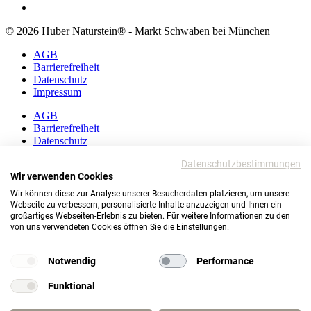
© 2026 Huber Naturstein® - Markt Schwaben bei München
AGB
Barrierefreiheit
Datenschutz
Impressum
AGB
Barrierefreiheit
Datenschutz
Impressum
Datenschutzbestimmungen
Wir verwenden Cookies
© 2026 Huber Naturstein®
Markt Schwaben bei München
Wir können diese zur Analyse unserer Besucherdaten platzieren, um unsere
Webseite zu verbessern, personalisierte Inhalte anzuzeigen und Ihnen ein
TOP
großartiges Webseiten-Erlebnis zu bieten. Für weitere Informationen zu den
von uns verwendeten Cookies öffnen Sie die Einstellungen.
Notwendig
Performance
Funktional
Wie darf ich Ihnen helfen?