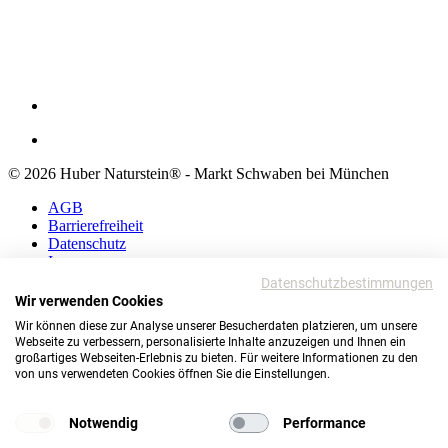
© 2026 Huber Naturstein® - Markt Schwaben bei München
AGB
Barrierefreiheit
Datenschutz
Impressum
Datenschutzbestimmungen
AGB
Wir verwenden Cookies
Barrierefreiheit
Wir können diese zur Analyse unserer Besucherdaten platzieren, um unsere
Datenschutz
Webseite zu verbessern, personalisierte Inhalte anzuzeigen und Ihnen ein
Impressum
großartiges Webseiten-Erlebnis zu bieten. Für weitere Informationen zu den
von uns verwendeten Cookies öffnen Sie die Einstellungen.
© 2026 Huber Naturstein®
Markt Schwaben bei München
Notwendig
Performance
TOP