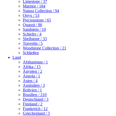
Limestone
/ 37
Marmor
/ 184
Natura Collection
/ 94
Onyx
/ 53
Precioustone
/ 65
Quarzit
/ 86
Sandstein
/ 10
Schiefer
/ 4
Shellstone
/ 33
Travertin
/ 5
Woodstone Collection
/ 21
Schließen
Land
Afghanistan
/ 1
Afrika
/ 15
Ägypten
/ 2
Angola
/ 1
Asien
/ 4
Australien
/ 3
Bolivien
/ 1
Brasilien
/ 210
Deutschland
/ 3
Finnland
/ 2
Frankreich
/ 12
Griechenland
/ 5