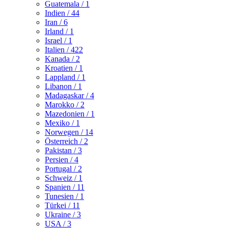
Guatemala
/ 1
Indien
/ 44
Iran
/ 6
Irland
/ 1
Israel
/ 1
Italien
/ 422
Kanada
/ 2
Kroatien
/ 1
Lappland
/ 1
Libanon
/ 1
Madagaskar
/ 4
Marokko
/ 2
Mazedonien
/ 1
Mexiko
/ 1
Norwegen
/ 14
Österreich
/ 2
Pakistan
/ 3
Persien
/ 4
Portugal
/ 2
Schweiz
/ 1
Spanien
/ 11
Tunesien
/ 1
Türkei
/ 11
Ukraine
/ 3
USA
/ 3