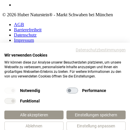
© 2026 Huber Naturstein® - Markt Schwaben bei München
AGB
Barrierefreiheit
Datenschutz
Impressum
Datenschutzbestimmungen
AGB
Wir verwenden Cookies
Barrierefreiheit
Datenschutz
Wir können diese zur Analyse unserer Besucherdaten platzieren, um unsere
Impressum
Webseite zu verbessern, personalisierte Inhalte anzuzeigen und Ihnen ein
großartiges Webseiten-Erlebnis zu bieten. Für weitere Informationen zu den
© 2026 Huber Naturstein®
von uns verwendeten Cookies öffnen Sie die Einstellungen.
Markt Schwaben bei München
Notwendig
Performance
TOP
Funktional
Wie darf ich Ihnen helfen?
Alle akzeptieren
Einstellungen speichern
Ablehnen
Einstellung anpassen