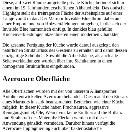
Diese, auf zwei Räume aufgeteilte private Küche, befindet sich in
einem im 19. Jahrhundert erschaffenen Altbauobjekt. Das optische
Highlight stellt die freitragende Fläche der Arbeitsplatte auf einer
Länge von 4 m dar: Der Marmor Invisible Blue thront dabei auf
einer Empore und von Holzvertäfelungen umgeben, in die sich der
Invisible Blue harmonisch einfügt. In dunkles blau gehüllte
Küchenverkleidungen akzentuieren einen modernen Charakter.
Die gesamte Fertigung der Küche wurde darauf ausgelegt, den
natürlichen Strukturfluss des Gesteins zu erhalten und damit dessen
einzigartige Schönheit. Sowohl die Arbeitsfläche, als auch alle
Seitenverkleidungen wurden über ihre Sichtkanten in einen
homogenen Strukturfluss eingebunden.
Azerocare Oberfläche
Alle Oberflächen wurden mit der von unserem Allianzpartner
Antolini entwickelten Azerocare behandelt. Dies macht den Einsatz
eines Marmors in stark beanspruchten Bereichen wie einer Küche
möglich. In dieser Küche haben Fruchtsäuren, aggressive
Reinigungsmittel, Öle, Wein uvm. keine Einfluss auf die Brillanz
und Strahlkraft des Materials: Flecken werden mit dieser
Anwendung gänzlich vermieden. Darüber hinaus verfügt die
Azerocare-Imprägnierung auch über bakteriostatische