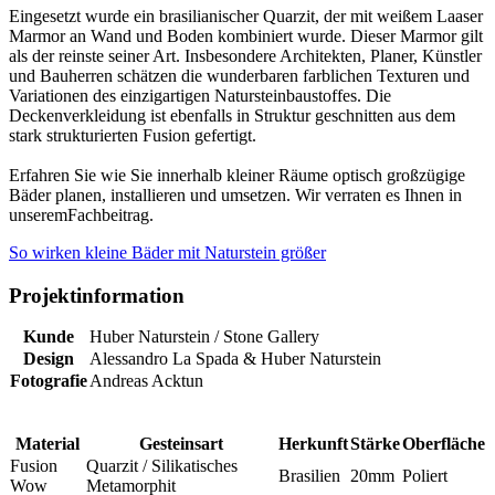
Eingesetzt wurde ein brasilianischer Quarzit, der mit weißem Laaser
Marmor an Wand und Boden kombiniert wurde. Dieser Marmor gilt
als der reinste seiner Art. Insbesondere Architekten, Planer, Künstler
und Bauherren schätzen die wunderbaren farblichen Texturen und
Variationen des einzigartigen Natursteinbaustoffes. Die
Deckenverkleidung ist ebenfalls in Struktur geschnitten aus dem
stark strukturierten Fusion gefertigt.
Erfahren Sie wie Sie innerhalb kleiner Räume optisch großzügige
Bäder planen, installieren und umsetzen. Wir verraten es Ihnen in
unseremFachbeitrag.
So wirken kleine Bäder mit Naturstein größer
Projektinformation
Kunde
Huber Naturstein / Stone Gallery
Design
Alessandro La Spada & Huber Naturstein
Fotografie
Andreas Acktun
Material
Gesteinsart
Herkunft
Stärke
Oberfläche
Fusion
Quarzit / Silikatisches
Brasilien
20mm
Poliert
Wow
Metamorphit