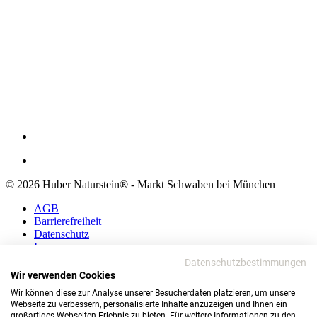
© 2026 Huber Naturstein® - Markt Schwaben bei München
AGB
Barrierefreiheit
Datenschutz
Impressum
Datenschutzbestimmungen
AGB
Wir verwenden Cookies
Barrierefreiheit
Wir können diese zur Analyse unserer Besucherdaten platzieren, um unsere
Datenschutz
Webseite zu verbessern, personalisierte Inhalte anzuzeigen und Ihnen ein
Impressum
großartiges Webseiten-Erlebnis zu bieten. Für weitere Informationen zu den