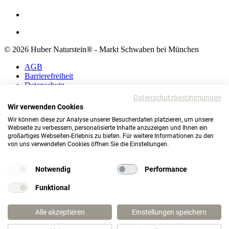
© 2026 Huber Naturstein® - Markt Schwaben bei München
AGB
Barrierefreiheit
Datenschutz
Impressum
Datenschutzbestimmungen
Wir verwenden Cookies
AGB
Wir können diese zur Analyse unserer Besucherdaten platzieren, um unsere
Barrierefreiheit
Webseite zu verbessern, personalisierte Inhalte anzuzeigen und Ihnen ein
Datenschutz
großartiges Webseiten-Erlebnis zu bieten. Für weitere Informationen zu den
Impressum
von uns verwendeten Cookies öffnen Sie die Einstellungen.
© 2026 Huber Naturstein®
Markt Schwaben bei München
Notwendig
Performance
TOP
Funktional
Wie darf ich Ihnen helfen?
Alle akzeptieren
Einstellungen speichern