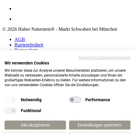
© 2026 Huber Naturstein® - Markt Schwaben bei München
AGB
Barrierefreiheit
Datenschutz
Impressum
Datenschutzbestimmungen
Wir verwenden Cookies
AGB
Wir können diese zur Analyse unserer Besucherdaten platzieren, um unsere
Barrierefreiheit
Webseite zu verbessern, personalisierte Inhalte anzuzeigen und Ihnen ein
Datenschutz
großartiges Webseiten-Erlebnis zu bieten. Für weitere Informationen zu den
Impressum
von uns verwendeten Cookies öffnen Sie die Einstellungen.
© 2026 Huber Naturstein®
Markt Schwaben bei München
Notwendig
Performance
TOP
Funktional
Wie darf ich Ihnen helfen?
Alle akzeptieren
Einstellungen speichern