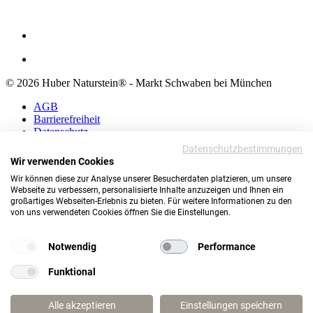
© 2026 Huber Naturstein® - Markt Schwaben bei München
AGB
Barrierefreiheit
Datenschutz
Impressum
Datenschutzbestimmungen
Wir verwenden Cookies
AGB
Wir können diese zur Analyse unserer Besucherdaten platzieren, um unsere
Barrierefreiheit
Webseite zu verbessern, personalisierte Inhalte anzuzeigen und Ihnen ein
Datenschutz
großartiges Webseiten-Erlebnis zu bieten. Für weitere Informationen zu den
Impressum
von uns verwendeten Cookies öffnen Sie die Einstellungen.
© 2026 Huber Naturstein®
Markt Schwaben bei München
Notwendig
Performance
TOP
Funktional
Wie darf ich Ihnen helfen?
Alle akzeptieren
Einstellungen speichern