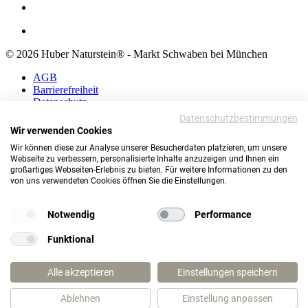
© 2026 Huber Naturstein® - Markt Schwaben bei München
AGB
Barrierefreiheit
Datenschutz
Impressum
Datenschutzbestimmungen
Wir verwenden Cookies
AGB
Wir können diese zur Analyse unserer Besucherdaten platzieren, um unsere
Barrierefreiheit
Webseite zu verbessern, personalisierte Inhalte anzuzeigen und Ihnen ein
Datenschutz
großartiges Webseiten-Erlebnis zu bieten. Für weitere Informationen zu den
Impressum
von uns verwendeten Cookies öffnen Sie die Einstellungen.
© 2026 Huber Naturstein®
Markt Schwaben bei München
Notwendig
Performance
TOP
Funktional
Wie darf ich Ihnen helfen?
Alle akzeptieren
Einstellungen speichern
Ablehnen
Einstellung anpassen