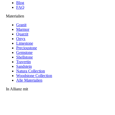
Blog
FAQ
Materialien
Granit
Marmor
Quarzit
Onyx
Limestone
Precioustone
Gemstone
Shellstone
Travertin
Sandstein
Natura Collection
Woodstone Collection
Alle Materialien
In Allianz mit