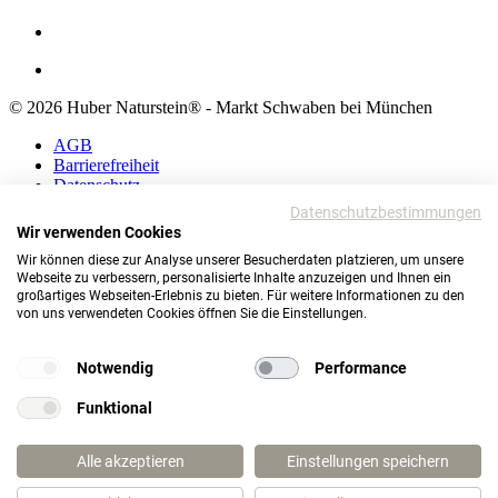
© 2026 Huber Naturstein® - Markt Schwaben bei München
AGB
Barrierefreiheit
Datenschutz
Impressum
Datenschutzbestimmungen
Wir verwenden Cookies
AGB
Wir können diese zur Analyse unserer Besucherdaten platzieren, um unsere
Barrierefreiheit
Webseite zu verbessern, personalisierte Inhalte anzuzeigen und Ihnen ein
Datenschutz
großartiges Webseiten-Erlebnis zu bieten. Für weitere Informationen zu den
Impressum
von uns verwendeten Cookies öffnen Sie die Einstellungen.
© 2026 Huber Naturstein®
Markt Schwaben bei München
Notwendig
Performance
TOP
Funktional
Wie darf ich Ihnen helfen?
Alle akzeptieren
Einstellungen speichern