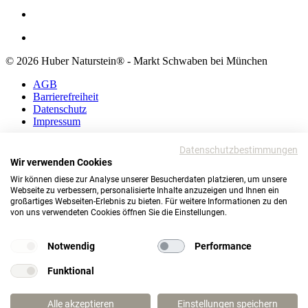
© 2026 Huber Naturstein® - Markt Schwaben bei München
AGB
Barrierefreiheit
Datenschutz
Impressum
AGB
Datenschutzbestimmungen
Barrierefreiheit
Wir verwenden Cookies
Datenschutz
Wir können diese zur Analyse unserer Besucherdaten platzieren, um unsere
Impressum
Webseite zu verbessern, personalisierte Inhalte anzuzeigen und Ihnen ein
großartiges Webseiten-Erlebnis zu bieten. Für weitere Informationen zu den
© 2026 Huber Naturstein®
von uns verwendeten Cookies öffnen Sie die Einstellungen.
Markt Schwaben bei München
TOP
Notwendig
Performance
Funktional
Wie darf ich Ihnen helfen?
Alle akzeptieren
Einstellungen speichern