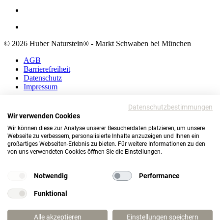
© 2026 Huber Naturstein® - Markt Schwaben bei München
AGB
Barrierefreiheit
Datenschutz
Impressum
AGB
Datenschutzbestimmungen
Barrierefreiheit
Wir verwenden Cookies
Datenschutz
Wir können diese zur Analyse unserer Besucherdaten platzieren, um unsere
Impressum
Webseite zu verbessern, personalisierte Inhalte anzuzeigen und Ihnen ein
großartiges Webseiten-Erlebnis zu bieten. Für weitere Informationen zu den
© 2026 Huber Naturstein®
von uns verwendeten Cookies öffnen Sie die Einstellungen.
Markt Schwaben bei München
TOP
Notwendig
Performance
Funktional
Wie darf ich Ihnen helfen?
Alle akzeptieren
Einstellungen speichern