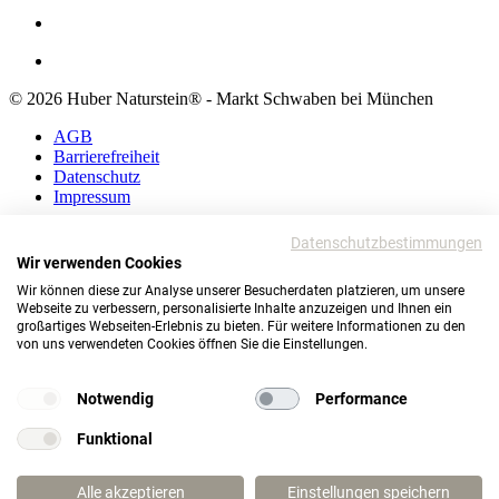
© 2026 Huber Naturstein® - Markt Schwaben bei München
AGB
Barrierefreiheit
Datenschutz
Impressum
AGB
Datenschutzbestimmungen
Barrierefreiheit
Wir verwenden Cookies
Datenschutz
Wir können diese zur Analyse unserer Besucherdaten platzieren, um unsere
Impressum
Webseite zu verbessern, personalisierte Inhalte anzuzeigen und Ihnen ein
großartiges Webseiten-Erlebnis zu bieten. Für weitere Informationen zu den
© 2026 Huber Naturstein®
von uns verwendeten Cookies öffnen Sie die Einstellungen.
Markt Schwaben bei München
TOP
Notwendig
Performance
Funktional
Wie darf ich Ihnen helfen?
Alle akzeptieren
Einstellungen speichern