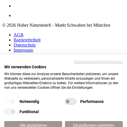
© 2026 Huber Naturstein® - Markt Schwaben bei München
AGB
Barrierefreiheit
Datenschutz
Impressum
AGB
Datenschutzbestimmungen
Barrierefreiheit
Wir verwenden Cookies
Datenschutz
Wir können diese zur Analyse unserer Besucherdaten platzieren, um unsere
Impressum
Webseite zu verbessern, personalisierte Inhalte anzuzeigen und Ihnen ein
großartiges Webseiten-Erlebnis zu bieten. Für weitere Informationen zu den
© 2026 Huber Naturstein®
von uns verwendeten Cookies öffnen Sie die Einstellungen.
Markt Schwaben bei München
TOP
Notwendig
Performance
Funktional
Wie darf ich Ihnen helfen?
Alle akzeptieren
Einstellungen speichern