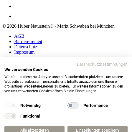
© 2026 Huber Naturstein® - Markt Schwaben bei München
AGB
Barrierefreiheit
Datenschutz
Impressum
AGB
Datenschutzbestimmungen
Barrierefreiheit
Wir verwenden Cookies
Datenschutz
Wir können diese zur Analyse unserer Besucherdaten platzieren, um unsere
Impressum
Webseite zu verbessern, personalisierte Inhalte anzuzeigen und Ihnen ein
großartiges Webseiten-Erlebnis zu bieten. Für weitere Informationen zu den
© 2026 Huber Naturstein®
von uns verwendeten Cookies öffnen Sie die Einstellungen.
Markt Schwaben bei München
TOP
Notwendig
Performance
Funktional
Wie darf ich Ihnen helfen?
Alle akzeptieren
Einstellungen speichern