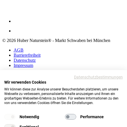
© 2026 Huber Naturstein® - Markt Schwaben bei München
AGB
Barrierefreiheit
Datenschutz
Impressum
AGB
Datenschutzbestimmungen
Barrierefreiheit
Wir verwenden Cookies
Datenschutz
Wir können diese zur Analyse unserer Besucherdaten platzieren, um unsere
Impressum
Webseite zu verbessern, personalisierte Inhalte anzuzeigen und Ihnen ein
großartiges Webseiten-Erlebnis zu bieten. Für weitere Informationen zu den
© 2026 Huber Naturstein®
von uns verwendeten Cookies öffnen Sie die Einstellungen.
Markt Schwaben bei München
TOP
Notwendig
Performance
Funktional