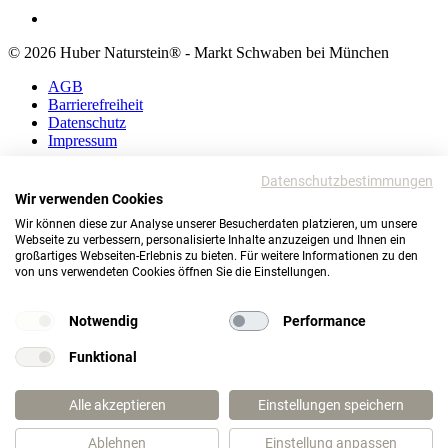
© 2026 Huber Naturstein® - Markt Schwaben bei München
AGB
Barrierefreiheit
Datenschutz
Impressum
AGB
Datenschutzbestimmungen
Barrierefreiheit
Wir verwenden Cookies
Datenschutz
Wir können diese zur Analyse unserer Besucherdaten platzieren, um unsere
Impressum
Webseite zu verbessern, personalisierte Inhalte anzuzeigen und Ihnen ein
großartiges Webseiten-Erlebnis zu bieten. Für weitere Informationen zu den
© 2026 Huber Naturstein®
von uns verwendeten Cookies öffnen Sie die Einstellungen.
Markt Schwaben bei München
TOP
Notwendig
Performance
Funktional
Wie darf ich Ihnen helfen?
Alle akzeptieren
Einstellungen speichern
Ablehnen
Einstellung anpassen