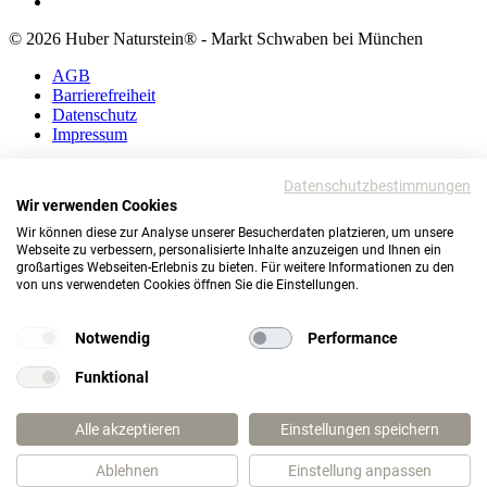
© 2026 Huber Naturstein® - Markt Schwaben bei München
AGB
Barrierefreiheit
Datenschutz
Impressum
AGB
Datenschutzbestimmungen
Barrierefreiheit
Wir verwenden Cookies
Datenschutz
Impressum
Wir können diese zur Analyse unserer Besucherdaten platzieren, um unsere
Webseite zu verbessern, personalisierte Inhalte anzuzeigen und Ihnen ein
© 2026 Huber Naturstein®
großartiges Webseiten-Erlebnis zu bieten. Für weitere Informationen zu den
von uns verwendeten Cookies öffnen Sie die Einstellungen.
Markt Schwaben bei München
TOP
Notwendig
Performance
Funktional
Wie darf ich Ihnen helfen?
Alle akzeptieren
Einstellungen speichern
Ablehnen
Einstellung anpassen