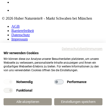
© 2026 Huber Naturstein® - Markt Schwaben bei München
AGB
Barrierefreiheit
Datenschutz
Impressum
AGB
Datenschutzbestimmungen
Barrierefreiheit
Wir verwenden Cookies
Datenschutz
Wir können diese zur Analyse unserer Besucherdaten platzieren, um unsere
Impressum
Webseite zu verbessern, personalisierte Inhalte anzuzeigen und Ihnen ein
großartiges Webseiten-Erlebnis zu bieten. Für weitere Informationen zu den
© 2026 Huber Naturstein®
von uns verwendeten Cookies öffnen Sie die Einstellungen.
Markt Schwaben bei München
TOP
Notwendig
Performance
Funktional
Wie darf ich Ihnen helfen?
Alle akzeptieren
Einstellungen speichern