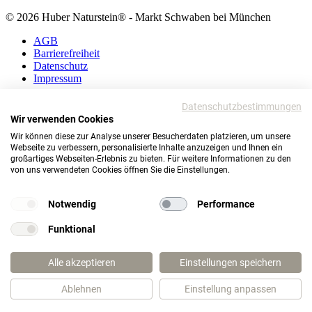
© 2026 Huber Naturstein® - Markt Schwaben bei München
AGB
Barrierefreiheit
Datenschutz
Impressum
AGB
Datenschutzbestimmungen
Barrierefreiheit
Wir verwenden Cookies
Datenschutz
Wir können diese zur Analyse unserer Besucherdaten platzieren, um unsere
Impressum
Webseite zu verbessern, personalisierte Inhalte anzuzeigen und Ihnen ein
großartiges Webseiten-Erlebnis zu bieten. Für weitere Informationen zu den
© 2026 Huber Naturstein®
von uns verwendeten Cookies öffnen Sie die Einstellungen.
Markt Schwaben bei München
TOP
Notwendig
Performance
Funktional
Wie darf ich Ihnen helfen?
Alle akzeptieren
Einstellungen speichern
Ablehnen
Einstellung anpassen