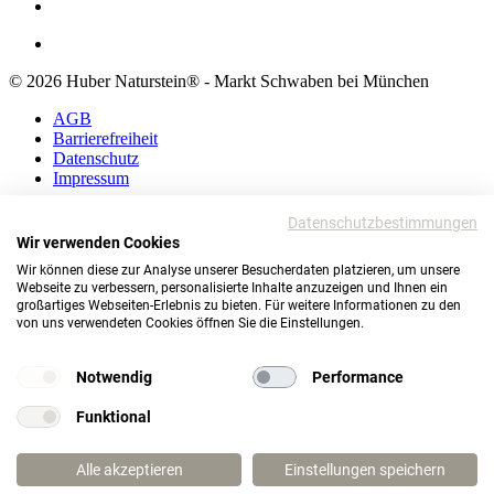
© 2026 Huber Naturstein® - Markt Schwaben bei München
AGB
Barrierefreiheit
Datenschutz
Impressum
AGB
Datenschutzbestimmungen
Barrierefreiheit
Wir verwenden Cookies
Datenschutz
Wir können diese zur Analyse unserer Besucherdaten platzieren, um unsere
Impressum
Webseite zu verbessern, personalisierte Inhalte anzuzeigen und Ihnen ein
großartiges Webseiten-Erlebnis zu bieten. Für weitere Informationen zu den
© 2026 Huber Naturstein®
von uns verwendeten Cookies öffnen Sie die Einstellungen.
Markt Schwaben bei München
TOP
Notwendig
Performance
Funktional
Wie darf ich Ihnen helfen?
Alle akzeptieren
Einstellungen speichern