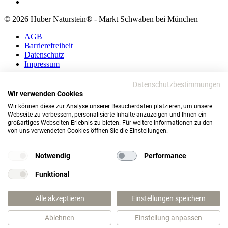
© 2026 Huber Naturstein® - Markt Schwaben bei München
AGB
Barrierefreiheit
Datenschutz
Impressum
AGB
Datenschutzbestimmungen
Barrierefreiheit
Wir verwenden Cookies
Datenschutz
Wir können diese zur Analyse unserer Besucherdaten platzieren, um unsere
Impressum
Webseite zu verbessern, personalisierte Inhalte anzuzeigen und Ihnen ein
großartiges Webseiten-Erlebnis zu bieten. Für weitere Informationen zu den
© 2026 Huber Naturstein®
von uns verwendeten Cookies öffnen Sie die Einstellungen.
Markt Schwaben bei München
TOP
Notwendig
Performance
Funktional
Wie darf ich Ihnen helfen?
Alle akzeptieren
Einstellungen speichern
Ablehnen
Einstellung anpassen