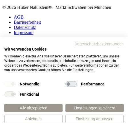
© 2026 Huber Naturstein® - Markt Schwaben bei München
AGB
Barrierefreiheit
Datenschutz
Impressum
AGB
Datenschutzbestimmungen
Barrierefreiheit
Wir verwenden Cookies
Datenschutz
Wir können diese zur Analyse unserer Besucherdaten platzieren, um unsere
Impressum
Webseite zu verbessern, personalisierte Inhalte anzuzeigen und Ihnen ein
großartiges Webseiten-Erlebnis zu bieten. Für weitere Informationen zu den
© 2026 Huber Naturstein®
von uns verwendeten Cookies öffnen Sie die Einstellungen.
Markt Schwaben bei München
TOP
Notwendig
Performance
Funktional
Wie darf ich Ihnen helfen?
Alle akzeptieren
Einstellungen speichern
Ablehnen
Einstellung anpassen