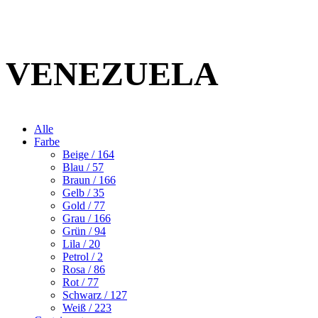
VENEZUELA
Alle
Farbe
Beige
/ 164
Blau
/ 57
Braun
/ 166
Gelb
/ 35
Gold
/ 77
Grau
/ 166
Grün
/ 94
Lila
/ 20
Petrol
/ 2
Rosa
/ 86
Rot
/ 77
Schwarz
/ 127
Weiß
/ 223