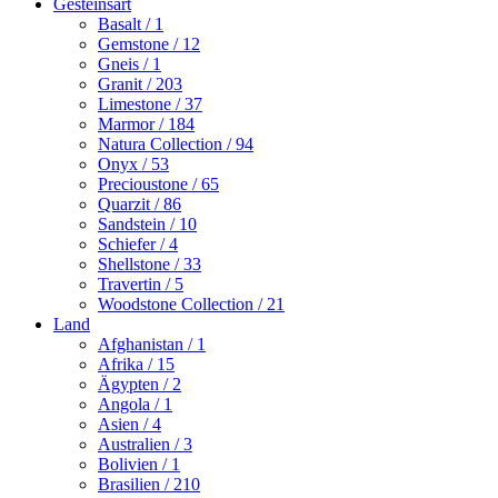
Gesteinsart
Basalt
/ 1
Gemstone
/ 12
Gneis
/ 1
Granit
/ 203
Limestone
/ 37
Marmor
/ 184
Natura Collection
/ 94
Onyx
/ 53
Precioustone
/ 65
Quarzit
/ 86
Sandstein
/ 10
Schiefer
/ 4
Shellstone
/ 33
Travertin
/ 5
Woodstone Collection
/ 21
Land
Afghanistan
/ 1
Afrika
/ 15
Ägypten
/ 2
Angola
/ 1
Asien
/ 4
Australien
/ 3
Bolivien
/ 1
Brasilien
/ 210