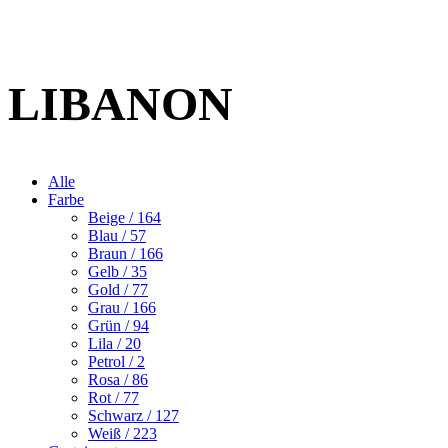
LIBANON
Alle
Farbe
Beige
/ 164
Blau
/ 57
Braun
/ 166
Gelb
/ 35
Gold
/ 77
Grau
/ 166
Grün
/ 94
Lila
/ 20
Petrol
/ 2
Rosa
/ 86
Rot
/ 77
Schwarz
/ 127
Weiß
/ 223