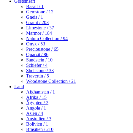
Gesteinsart
Basalt
/ 1
Gemstone
/ 12
Gneis
/ 1
Granit
/ 203
Limestone
/ 37
Marmor
/ 184
Natura Collection
/ 94
Onyx
/ 53
Precioustone
/ 65
Quarzit
/ 86
Sandstein
/ 10
Schiefer
/ 4
Shellstone
/ 33
Travertin
/ 5
Woodstone Collection
/ 21
Land
Afghanistan
/ 1
Afrika
/ 15
Ägypten
/ 2
Angola
/ 1
Asien
/ 4
Australien
/ 3
Bolivien
/ 1
Brasilien
/ 210