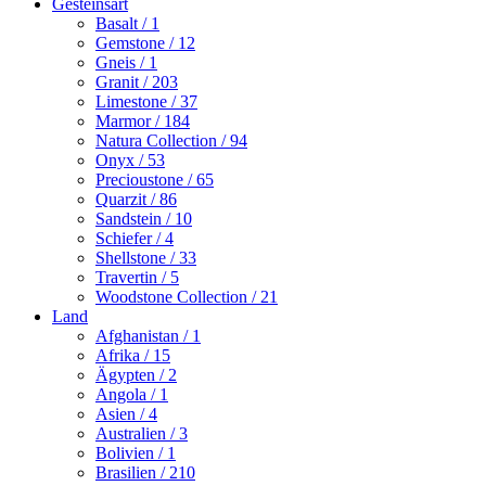
Gesteinsart
Basalt
/ 1
Gemstone
/ 12
Gneis
/ 1
Granit
/ 203
Limestone
/ 37
Marmor
/ 184
Natura Collection
/ 94
Onyx
/ 53
Precioustone
/ 65
Quarzit
/ 86
Sandstein
/ 10
Schiefer
/ 4
Shellstone
/ 33
Travertin
/ 5
Woodstone Collection
/ 21
Land
Afghanistan
/ 1
Afrika
/ 15
Ägypten
/ 2
Angola
/ 1
Asien
/ 4
Australien
/ 3
Bolivien
/ 1
Brasilien
/ 210