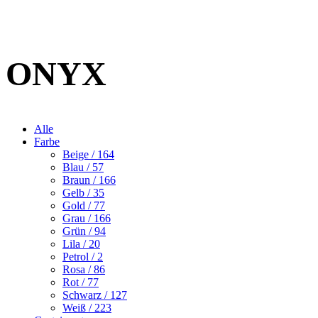
ONYX
Alle
Farbe
Beige
/ 164
Blau
/ 57
Braun
/ 166
Gelb
/ 35
Gold
/ 77
Grau
/ 166
Grün
/ 94
Lila
/ 20
Petrol
/ 2
Rosa
/ 86
Rot
/ 77
Schwarz
/ 127
Weiß
/ 223