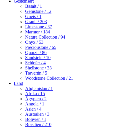
Gesteinsart
Basalt
/ 1
Gemstone
/ 12
Gneis
/ 1
Granit
/ 203
Limestone
/ 37
Marmor
/ 184
Natura Collection
/ 94
Onyx
/ 53
Precioustone
/ 65
Quarzit
/ 86
Sandstein
/ 10
Schiefer
/ 4
Shellstone
/ 33
Travertin
/ 5
Woodstone Collection
/ 21
Land
Afghanistan
/ 1
Afrika
/ 15
Ägypten
/ 2
Angola
/ 1
Asien
/ 4
Australien
/ 3
Bolivien
/ 1
Brasilien
/ 210