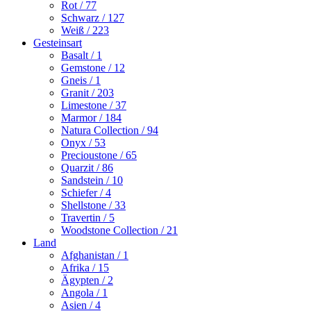
Rot
/ 77
Schwarz
/ 127
Weiß
/ 223
Gesteinsart
Basalt
/ 1
Gemstone
/ 12
Gneis
/ 1
Granit
/ 203
Limestone
/ 37
Marmor
/ 184
Natura Collection
/ 94
Onyx
/ 53
Precioustone
/ 65
Quarzit
/ 86
Sandstein
/ 10
Schiefer
/ 4
Shellstone
/ 33
Travertin
/ 5
Woodstone Collection
/ 21
Land
Afghanistan
/ 1
Afrika
/ 15
Ägypten
/ 2
Angola
/ 1
Asien
/ 4