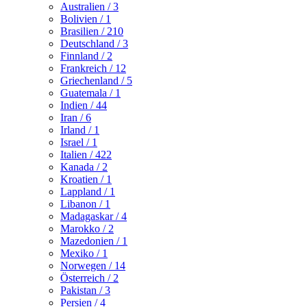
Australien
/ 3
Bolivien
/ 1
Brasilien
/ 210
Deutschland
/ 3
Finnland
/ 2
Frankreich
/ 12
Griechenland
/ 5
Guatemala
/ 1
Indien
/ 44
Iran
/ 6
Irland
/ 1
Israel
/ 1
Italien
/ 422
Kanada
/ 2
Kroatien
/ 1
Lappland
/ 1
Libanon
/ 1
Madagaskar
/ 4
Marokko
/ 2
Mazedonien
/ 1
Mexiko
/ 1
Norwegen
/ 14
Österreich
/ 2
Pakistan
/ 3
Persien
/ 4