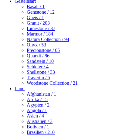
Gesteinsart
Basalt
/ 1
Gemstone
/ 12
Gneis
/ 1
Granit
/ 203
Limestone
/ 37
Marmor
/ 184
Natura Collection
/ 94
Onyx
/ 53
Precioustone
/ 65
Quarzit
/ 86
Sandstein
/ 10
Schiefer
/ 4
Shellstone
/ 33
Travertin
/ 5
Woodstone Collection
/ 21
Land
Afghanistan
/ 1
Afrika
/ 15
Ägypten
/ 2
Angola
/ 1
Asien
/ 4
Australien
/ 3
Bolivien
/ 1
Brasilien
/ 210