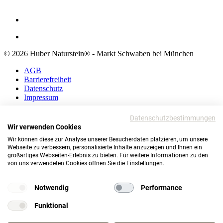
© 2026 Huber Naturstein® - Markt Schwaben bei München
AGB
Barrierefreiheit
Datenschutz
Impressum
AGB
Datenschutzbestimmungen
Barrierefreiheit
Wir verwenden Cookies
Datenschutz
Wir können diese zur Analyse unserer Besucherdaten platzieren, um unsere
Impressum
Webseite zu verbessern, personalisierte Inhalte anzuzeigen und Ihnen ein
großartiges Webseiten-Erlebnis zu bieten. Für weitere Informationen zu den
© 2026 Huber Naturstein®
von uns verwendeten Cookies öffnen Sie die Einstellungen.
Markt Schwaben bei München
TOP
Notwendig
Performance
Funktional
Wie darf ich Ihnen helfen?