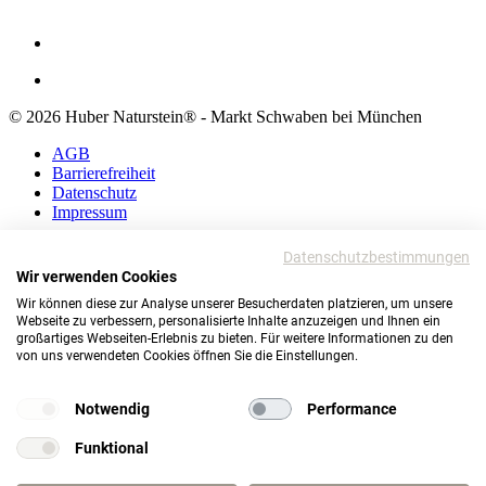
© 2026 Huber Naturstein® - Markt Schwaben bei München
AGB
Barrierefreiheit
Datenschutz
Impressum
AGB
Datenschutzbestimmungen
Barrierefreiheit
Wir verwenden Cookies
Datenschutz
Wir können diese zur Analyse unserer Besucherdaten platzieren, um unsere
Impressum
Webseite zu verbessern, personalisierte Inhalte anzuzeigen und Ihnen ein
großartiges Webseiten-Erlebnis zu bieten. Für weitere Informationen zu den
© 2026 Huber Naturstein®
von uns verwendeten Cookies öffnen Sie die Einstellungen.
Markt Schwaben bei München
TOP
Notwendig
Performance
Funktional
Wie darf ich Ihnen helfen?