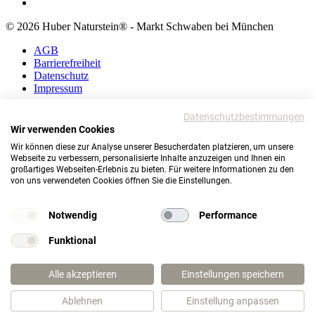
© 2026 Huber Naturstein® - Markt Schwaben bei München
AGB
Barrierefreiheit
Datenschutz
Impressum
AGB
Datenschutzbestimmungen
Barrierefreiheit
Wir verwenden Cookies
Datenschutz
Wir können diese zur Analyse unserer Besucherdaten platzieren, um unsere
Impressum
Webseite zu verbessern, personalisierte Inhalte anzuzeigen und Ihnen ein
großartiges Webseiten-Erlebnis zu bieten. Für weitere Informationen zu den
© 2026 Huber Naturstein®
von uns verwendeten Cookies öffnen Sie die Einstellungen.
Markt Schwaben bei München
TOP
Notwendig
Performance
Funktional
Wie darf ich Ihnen helfen?
Alle akzeptieren
Einstellungen speichern
Ablehnen
Einstellung anpassen