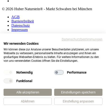
© 2026 Huber Naturstein® - Markt Schwaben bei München
AGB
Barrierefreiheit
Datenschutz
Impressum
AGB
Datenschutzbestimmungen
Barrierefreiheit
Wir verwenden Cookies
Datenschutz
Wir können diese zur Analyse unserer Besucherdaten platzieren, um unsere
Impressum
Webseite zu verbessern, personalisierte Inhalte anzuzeigen und Ihnen ein
großartiges Webseiten-Erlebnis zu bieten. Für weitere Informationen zu den
© 2026 Huber Naturstein®
von uns verwendeten Cookies öffnen Sie die Einstellungen.
Markt Schwaben bei München
TOP
Notwendig
Performance
Funktional
Wie darf ich Ihnen helfen?
Alle akzeptieren
Einstellungen speichern
Ablehnen
Einstellung anpassen