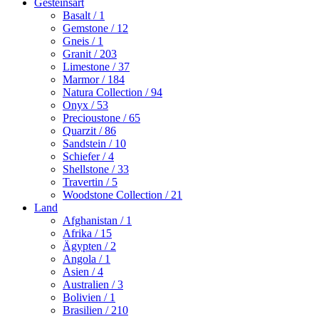
Gesteinsart
Basalt
/ 1
Gemstone
/ 12
Gneis
/ 1
Granit
/ 203
Limestone
/ 37
Marmor
/ 184
Natura Collection
/ 94
Onyx
/ 53
Precioustone
/ 65
Quarzit
/ 86
Sandstein
/ 10
Schiefer
/ 4
Shellstone
/ 33
Travertin
/ 5
Woodstone Collection
/ 21
Land
Afghanistan
/ 1
Afrika
/ 15
Ägypten
/ 2
Angola
/ 1
Asien
/ 4
Australien
/ 3
Bolivien
/ 1
Brasilien
/ 210